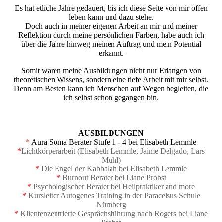
Es hat etliche Jahre gedauert, bis ich diese Seite von mir offen
leben kann und dazu stehe.
Doch auch in meiner eigenen Arbeit an mir und meiner
Reflektion durch meine persönlichen Farben, habe auch ich
über die Jahre hinweg meinen Auftrag und mein Potential
erkannt.
Somit waren meine Ausbildungen nicht nur Erlangen von
theoretischen Wissens, sondern eine tiefe Arbeit mit mir selbst.
Denn am Besten kann ich Menschen auf Wegen begleiten, die
ich selbst schon gegangen bin.
AUSBILDUNGEN
*
Aura Soma Berater Stufe 1 - 4 bei Elisabeth Lemmle
*
Lichtkörperarbeit (Elisabeth Lemmle, Jaime Delgado, Lars
Muhl)
*
Die Engel der Kabbalah bei Elisabeth Lemmle
*
Burnout Berater bei Liane Probst
*
Psychologischer Berater bei Heilpraktiker and more
*
Kursleiter Autogenes Training in der Paracelsus Schule
Nürnberg
*
Klientenzentrierte Gesprächsführung nach Rogers bei Liane