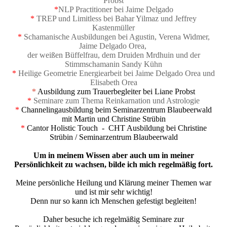
Probst
*
NLP Practitioner bei Jaime Delgado
*
TREP und Limitless bei Bahar Yilmaz und Jeffrey
Kastenmüller
*
Schamanische Ausbildungen bei Agustin, Verena Widmer,
Jaime Delgado Orea,
der weißen Büffelfrau, dem Druiden Mrdhuin und der
Stimmschamanin Sandy Kühn
*
Heilige Geometrie Energiearbeit bei Jaime Delgado Orea und
Elisabeth Orea
*
Ausbildung zum Trauerbegleiter bei Liane Probst
*
Seminare zum Thema Reinkarnation und Astrologie
*
Channelingausbildung beim Seminarzentrum Blaubeerwald
mit Martin und Christine Strübin
*
Cantor Holistic Touch - CHT Ausbildung bei Christine
Strübin / Seminarzentrum Blaubeerwald
Um in meinem Wissen aber auch um in meiner
Persönlichkeit zu wachsen, bilde ich mich regelmäßig fort.
Meine persönliche Heilung und Klärung meiner Themen war
und ist mir sehr wichtig!
Denn nur so kann ich Menschen gefestigt begleiten!
Daher besuche ich regelmäßig Seminare zur