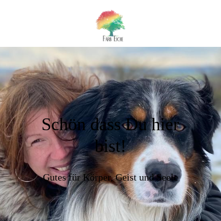
Schön dass Du hier
bist!
Gutes für Körper, Geist und Seele